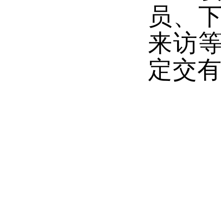
员、
来访
定交